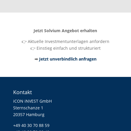
Jetzt Solvium Angebot erhalten
👉
Aktuelle Investmentunterlagen anfordern
👉
Einstieg einfach und strukturiert
➡
Jetzt unverbindlich anfragen
Kontakt
iCON iNVEST GmbH
Sternschanze 1
20357 Hamburg
+49 40 30 70 88 59