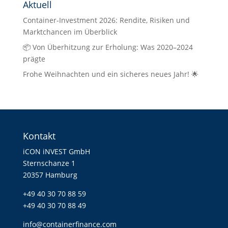
Aktuell
Container-Investment 2026: Rendite, Risiken und
Marktchancen im Überblick
📦 Von Überhitzung zur Erholung: Was 2020–2024
prägte
Frohe Weihnachten und ein sicheres neues Jahr! 🌟
Kontakt
iCON iNVEST GmbH
Sternschanze 1
20357 Hamburg
+49 40 30 70 88 59
+49 40 30 70 88 49
info@containerfinance.com