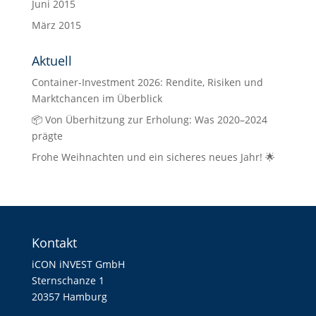
Juni 2015
März 2015
Aktuell
Container-Investment 2026: Rendite, Risiken und
Marktchancen im Überblick
📦 Von Überhitzung zur Erholung: Was 2020–2024
prägte
Frohe Weihnachten und ein sicheres neues Jahr! 🌟
Kontakt
iCON iNVEST GmbH
Sternschanze 1
20357 Hamburg